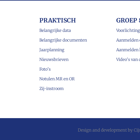
PRAKTISCH
GROEP 
Belangrijke data
Voorlichting
Belangrijke documenten
Aanmelden 
Jaarplanning
Aanmelden 
Nieuwsbrieven
Video’s van
Foto’s
Notulen MR en OR
Zij-instroom
Design and development by
Ci