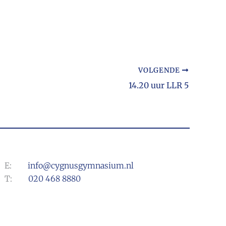
VOLGENDE
14.20 uur LLR 5
E:
info@cygnusgymnasium.nl
T:
020 468 8880