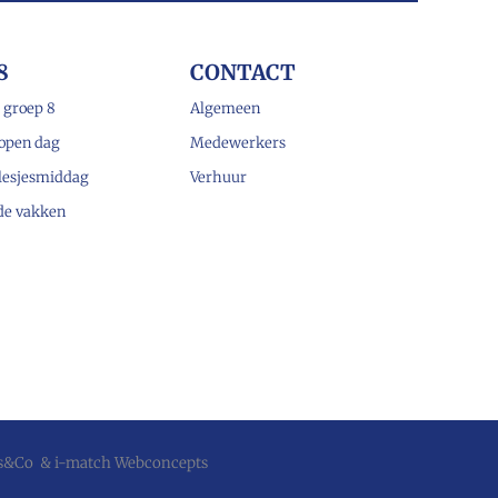
8
CONTACT
 groep 8
Algemeen
open dag
Medewerkers
lesjesmiddag
Verhuur
 de vakken
js&Co
&
i-match Webconcepts