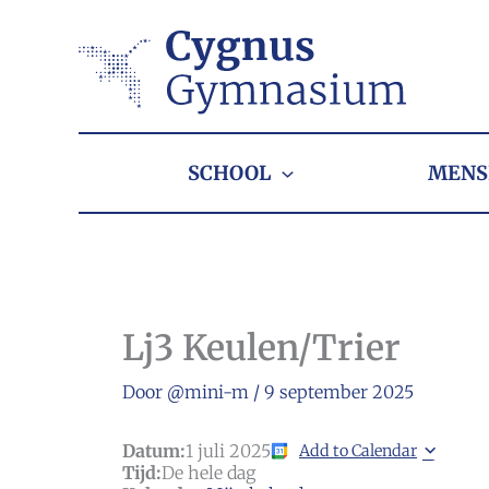
Ga
naar
de
inhoud
SCHOOL
MENS
Lj3 Keulen/Trier
Door
@mini-m
/
9 september 2025
Datum:
1 juli 2025
Add to Calendar
Tijd:
De hele dag