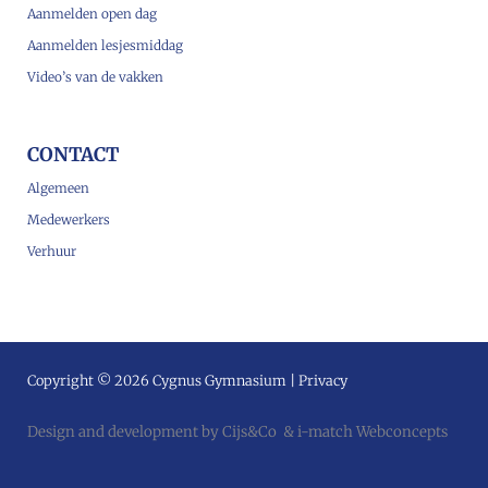
Aanmelden open dag
Aanmelden lesjesmiddag
Video’s van de vakken
CONTACT
Algemeen
Medewerkers
Verhuur
Copyright © 2026 Cygnus Gymnasium |
Privacy
Design and development by
Cijs&Co
&
i-match Webconcepts