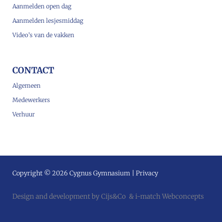
Aanmelden open dag
Aanmelden lesjesmiddag
Video’s van de vakken
CONTACT
Algemeen
Medewerkers
Verhuur
Copyright © 2026 Cygnus Gymnasium |
Privacy
Design and development by
Cijs&Co
&
i-match Webconcepts