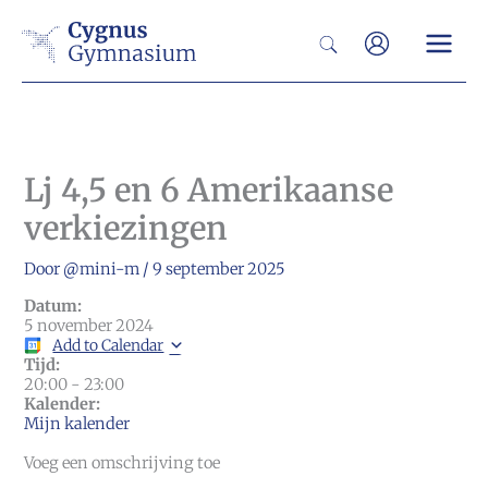
Ga
Zoeken
naar
de
inhoud
Lj 4,5 en 6 Amerikaanse
verkiezingen
Door
@mini-m
/
9 september 2025
Datum:
5 november 2024
Add to Calendar
Tijd:
20:00
-
23:00
Kalender:
Mijn kalender
Voeg een omschrijving toe