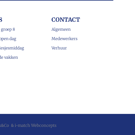
8
CONTACT
 groep 8
Algemeen
open dag
Medewerkers
lesjesmiddag
Verhuur
 de vakken
js&Co
&
i-match Webconcepts