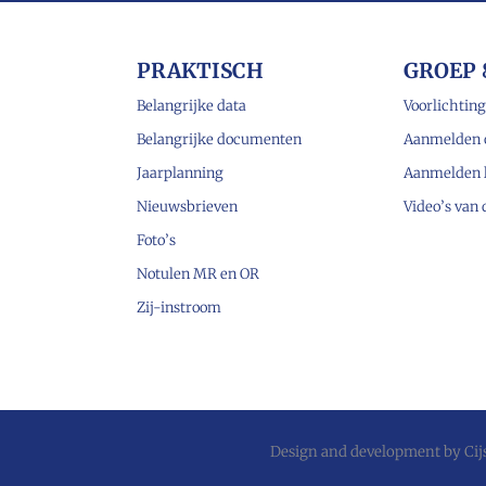
PRAKTISCH
GROEP 
Belangrijke data
Voorlichting
Belangrijke documenten
Aanmelden 
Jaarplanning
Aanmelden 
Nieuwsbrieven
Video’s van
Foto’s
Notulen MR en OR
Zij-instroom
Design and development by
Ci