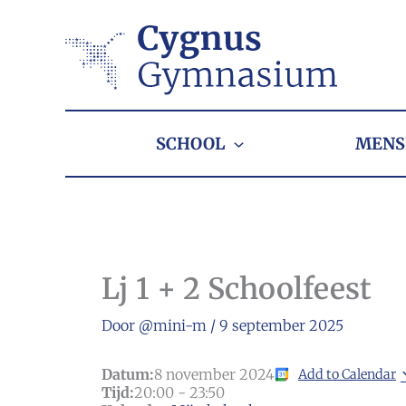
Ga
naar
de
inhoud
SCHOOL
MENS
Lj 1 + 2 Schoolfeest
Door
@mini-m
/
9 september 2025
Datum:
8 november 2024
Add to Calendar
Tijd:
20:00
-
23:50