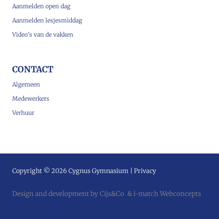
Aanmelden open dag
Aanmelden lesjesmiddag
Video’s van de vakken
CONTACT
Algemeen
Medewerkers
Verhuur
Copyright © 2026 Cygnus Gymnasium |
Privacy
Design and development by
Cijs&Co
&
i-match Webconcepts