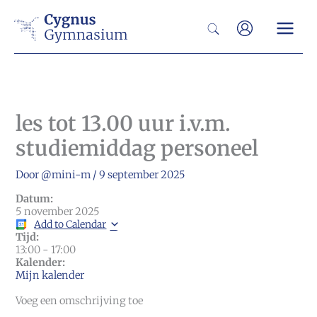
Ga
Zoeken
naar
de
inhoud
les tot 13.00 uur i.v.m.
studiemiddag personeel
Door
@mini-m
/
9 september 2025
Datum:
5 november 2025
Add to Calendar
Tijd:
13:00
-
17:00
Kalender:
Mijn kalender
Voeg een omschrijving toe