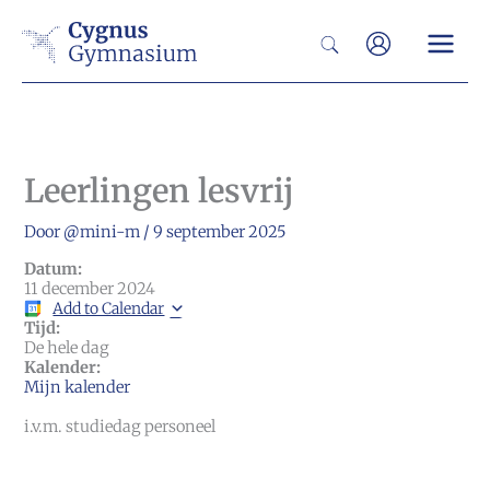
Ga
Zoeken
naar
de
inhoud
Leerlingen lesvrij
Door
@mini-m
/
9 september 2025
Datum:
11 december 2024
Add to Calendar
Tijd:
De hele dag
Kalender:
Mijn kalender
i.v.m. studiedag personeel