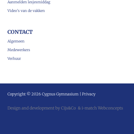
Aanmelden lesjesmiddag
Video’s van de vakken
CONTACT
Algemeen
Medewerkers
Verhuur
Copyright © 2026 Cygnus Gymnasium |
Privacy
Design and development by
Cijs&Co
&
i-match Webconcepts