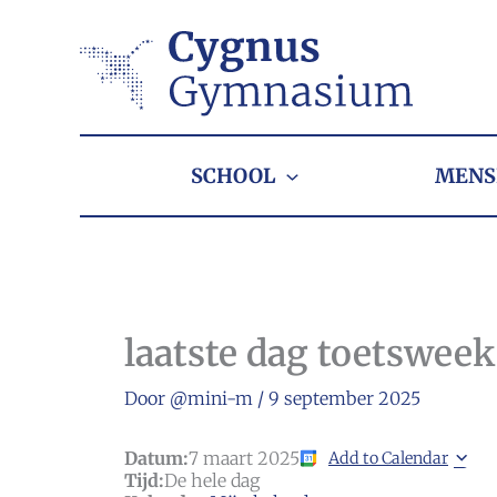
Ga
naar
de
inhoud
SCHOOL
MENS
laatste dag toetswee
Door
@mini-m
/
9 september 2025
Datum:
7 maart 2025
Add to Calendar
Tijd:
De hele dag