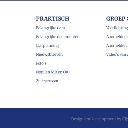
PRAKTISCH
GROEP 
Belangrijke data
Voorlichting
Belangrijke documenten
Aanmelden 
Jaarplanning
Aanmelden 
Nieuwsbrieven
Video’s van
Foto’s
Notulen MR en OR
Zij-instroom
Design and development by
Ci