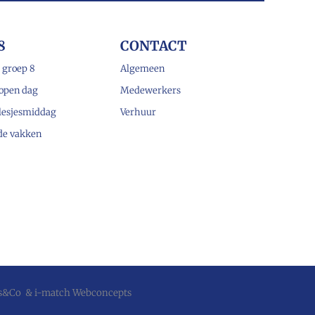
8
CONTACT
 groep 8
Algemeen
open dag
Medewerkers
lesjesmiddag
Verhuur
 de vakken
js&Co
&
i-match Webconcepts