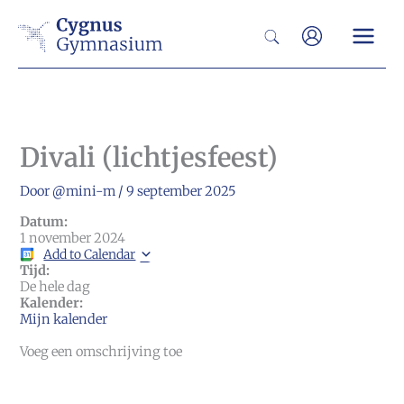
Ga
Zoeken
naar
de
inhoud
Divali (lichtjesfeest)
Door
@mini-m
/
9 september 2025
Datum:
1 november 2024
Add to Calendar
Tijd:
De hele dag
Kalender:
Mijn kalender
Voeg een omschrijving toe