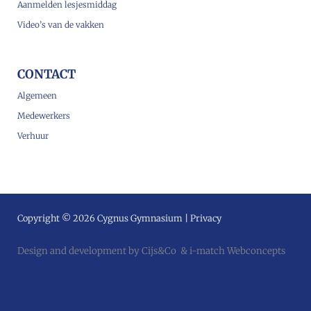
Aanmelden lesjesmiddag
Video’s van de vakken
CONTACT
Algemeen
Medewerkers
Verhuur
Copyright © 2026 Cygnus Gymnasium |
Privacy
Design and development by
Cijs&Co
&
i-match Webconcepts