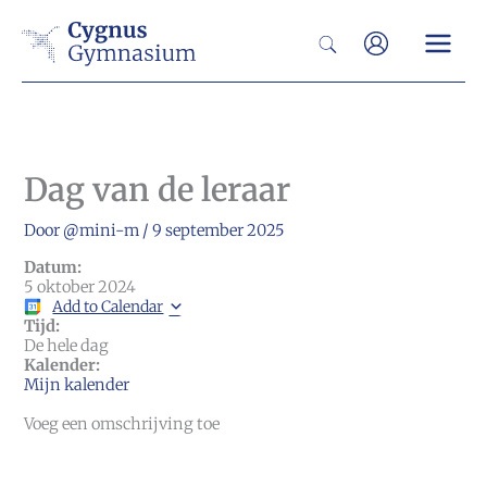
Ga
Zoeken
naar
de
inhoud
Dag van de leraar
Door
@mini-m
/
9 september 2025
Datum:
5 oktober 2024
Add to Calendar
Tijd:
De hele dag
Kalender:
Mijn kalender
Voeg een omschrijving toe