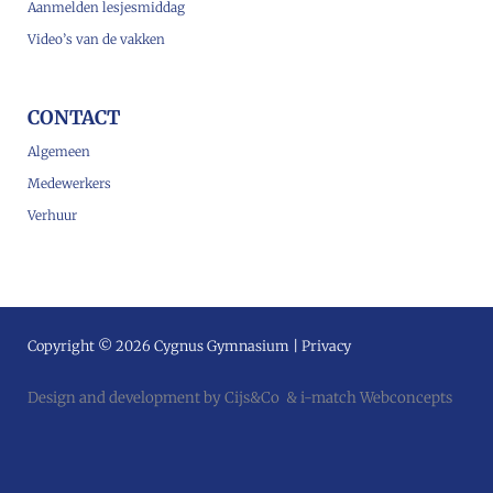
Aanmelden lesjesmiddag
Video’s van de vakken
CONTACT
Algemeen
Medewerkers
Verhuur
Copyright © 2026 Cygnus Gymnasium |
Privacy
Design and development by
Cijs&Co
&
i-match Webconcepts