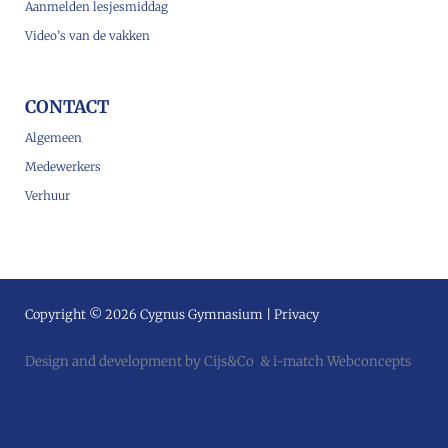
Aanmelden lesjesmiddag
Video’s van de vakken
CONTACT
Algemeen
Medewerkers
Verhuur
Copyright © 2026 Cygnus Gymnasium |
Privacy
Design and development by
Cijs&Co
&
i-match Webconcepts