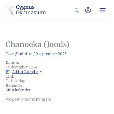
Ga
Zoeken
naar
de
inhoud
Chanoeka (Joods)
Door
@mini-m
/
9 september 2025
Datum:
26 december 2024
Add to Calendar
Tijd:
De hele dag
Kalender:
Mijn kalender
Voeg een omschrijving toe