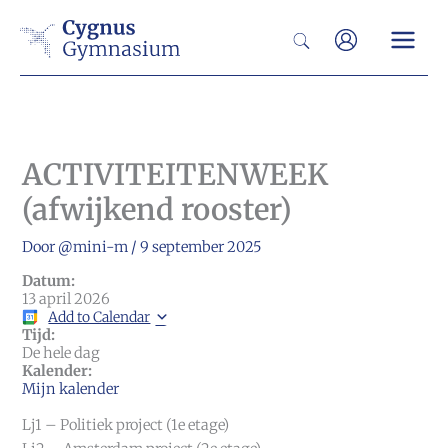
Ga
Zoeken
naar
de
inhoud
ACTIVITEITENWEEK
(afwijkend rooster)
Door
@mini-m
/
9 september 2025
Datum:
13 april 2026
Add to Calendar
Tijd:
De hele dag
Kalender:
Mijn kalender
Lj1 – Politiek project (1e etage)