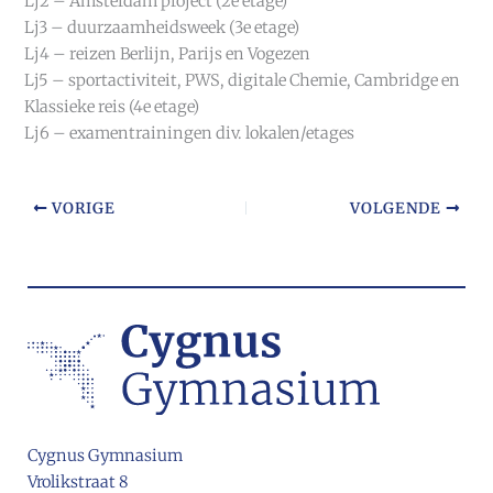
Lj2 – Amsterdam project (2e etage)
Lj3 – duurzaamheidsweek (3e etage)
Lj4 – reizen Berlijn, Parijs en Vogezen
Lj5 – sportactiviteit, PWS, digitale Chemie, Cambridge en
Klassieke reis (4e etage)
Lj6 – examentrainingen div. lokalen/etages
VORIGE
VOLGENDE
Cygnus Gymnasium
Vrolikstraat 8