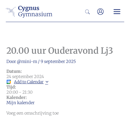
Ga
Zoeken
naar
de
inhoud
20.00 uur Ouderavond Lj3
Door
@mini-m
/
9 september 2025
Datum:
24 september 2024
Add to Calendar
Tijd:
20:00
-
21:30
Kalender:
Mijn kalender
Voeg een omschrijving toe