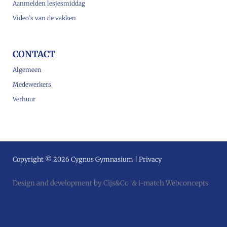
Aanmelden lesjesmiddag
Video’s van de vakken
CONTACT
Algemeen
Medewerkers
Verhuur
Copyright © 2026 Cygnus Gymnasium |
Privacy
Design and development by
Cijs&Co
&
i-match Webconcepts