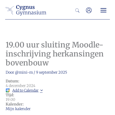
Ga
Zoeken
naar
de
inhoud
19.00 uur sluiting Moodle-
inschrijving herkansingen
bovenbouw
Door
@mini-m
/
9 september 2025
Datum:
4 december 2024
Add to Calendar
Tijd:
19:00
Kalender:
Mijn kalender