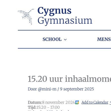
Ga
naar
de
inhoud
SCHOOL
MENS
15.20 uur inhaalmom
Door
@mini-m
/
9 september 2025
Datum:
8 november 2024
Add to Calendar
Tijd:
15:20
-
17:00