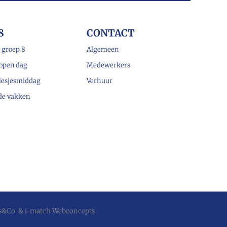
8
CONTACT
 groep 8
Algemeen
open dag
Medewerkers
lesjesmiddag
Verhuur
 de vakken
js&Co
&
i-match Webconcepts