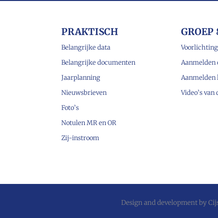
PRAKTISCH
GROEP 
Belangrijke data
Voorlichting
Belangrijke documenten
Aanmelden 
Jaarplanning
Aanmelden 
Nieuwsbrieven
Video’s van
Foto’s
Notulen MR en OR
Zij-instroom
Design and development by
Ci