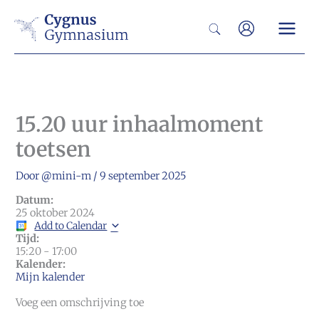
Ga
Zoeken
naar
de
inhoud
15.20 uur inhaalmoment
toetsen
Door
@mini-m
/
9 september 2025
Datum:
25 oktober 2024
Add to Calendar
Tijd:
15:20
-
17:00
Kalender:
Mijn kalender
Voeg een omschrijving toe