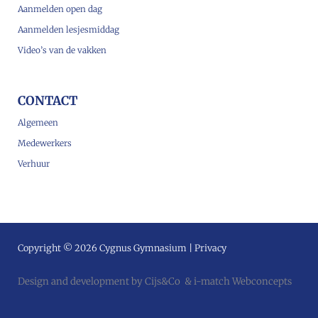
Aanmelden open dag
Aanmelden lesjesmiddag
Video’s van de vakken
CONTACT
Algemeen
Medewerkers
Verhuur
Copyright © 2026 Cygnus Gymnasium |
Privacy
Design and development by
Cijs&Co
&
i-match Webconcepts