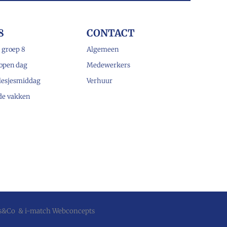
8
CONTACT
 groep 8
Algemeen
open dag
Medewerkers
lesjesmiddag
Verhuur
 de vakken
js&Co
&
i-match Webconcepts