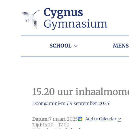
Ga
naar
de
inhoud
SCHOOL
MENS
15.20 uur inhaalmom
Door
@mini-m
/
9 september 2025
Datum:
7 maart 2025
Add to Calendar
Tijd:
15:20
-
17:00