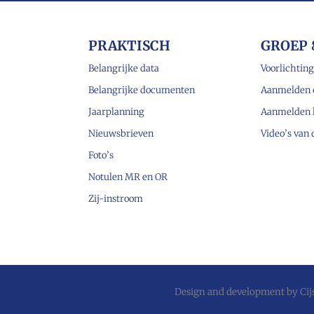
PRAKTISCH
GROEP 
Belangrijke data
Voorlichting
Belangrijke documenten
Aanmelden 
Jaarplanning
Aanmelden 
Nieuwsbrieven
Video’s van
Foto’s
Notulen MR en OR
Zij-instroom
Design and development by
Ci