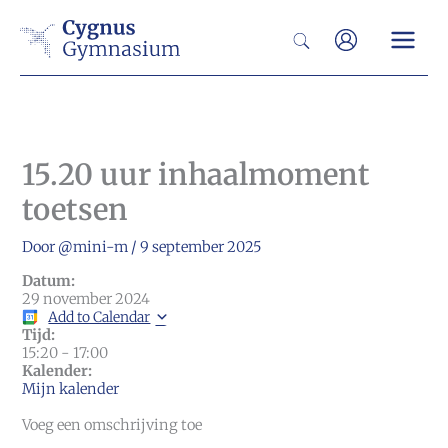
Ga
Zoeken
naar
de
inhoud
15.20 uur inhaalmoment
toetsen
Door
@mini-m
/
9 september 2025
Datum:
29 november 2024
Add to Calendar
Tijd:
15:20
-
17:00
Kalender:
Mijn kalender
Voeg een omschrijving toe