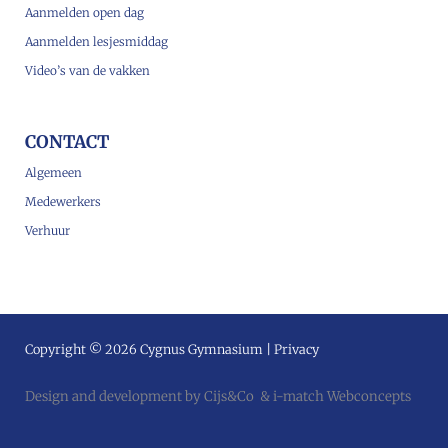
Aanmelden open dag
Aanmelden lesjesmiddag
Video’s van de vakken
CONTACT
Algemeen
Medewerkers
Verhuur
Copyright © 2026 Cygnus Gymnasium |
Privacy
Design and development by
Cijs&Co
&
i-match Webconcepts