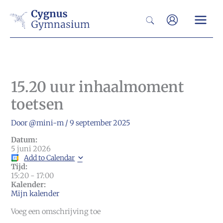
Ga
Zoeken
naar
de
inhoud
15.20 uur inhaalmoment
toetsen
Door
@mini-m
/
9 september 2025
Datum:
5 juni 2026
Add to Calendar
Tijd:
15:20
-
17:00
Kalender:
Mijn kalender
Voeg een omschrijving toe