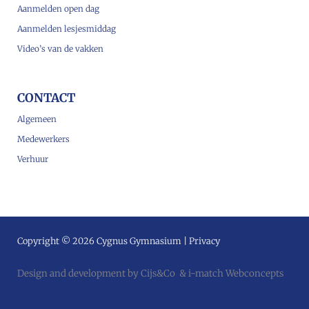
Aanmelden open dag
Aanmelden lesjesmiddag
Video’s van de vakken
CONTACT
Algemeen
Medewerkers
Verhuur
Copyright © 2026 Cygnus Gymnasium |
Privacy
Design and development by
Cijs&Co
&
i-match Webconcepts