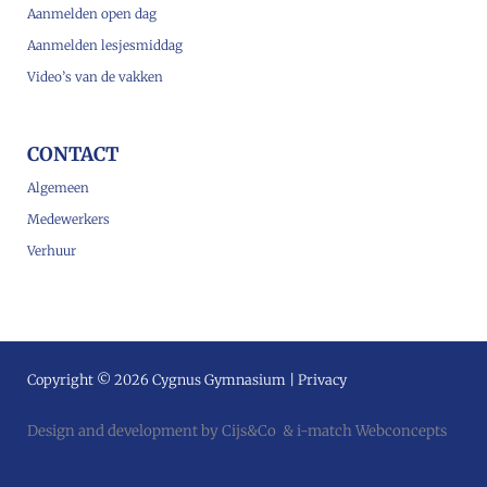
Aanmelden open dag
Aanmelden lesjesmiddag
Video’s van de vakken
CONTACT
Algemeen
Medewerkers
Verhuur
Copyright © 2026 Cygnus Gymnasium |
Privacy
Design and development by
Cijs&Co
&
i-match Webconcepts