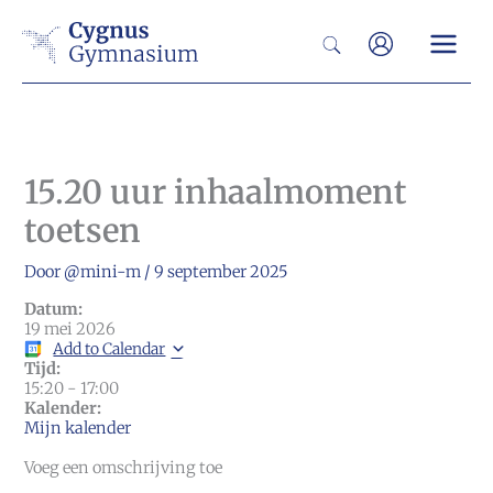
Ga
Zoeken
naar
de
inhoud
15.20 uur inhaalmoment
toetsen
Door
@mini-m
/
9 september 2025
Datum:
19 mei 2026
Add to Calendar
Tijd:
15:20
-
17:00
Kalender:
Mijn kalender
Voeg een omschrijving toe