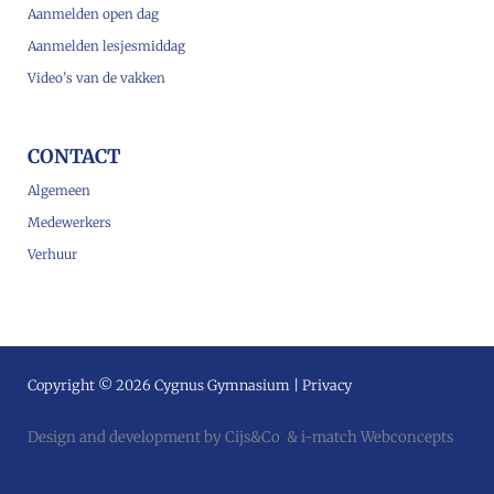
Aanmelden open dag
Aanmelden lesjesmiddag
Video’s van de vakken
CONTACT
Algemeen
Medewerkers
Verhuur
Copyright © 2026 Cygnus Gymnasium |
Privacy
Design and development by
Cijs&Co
&
i-match Webconcepts