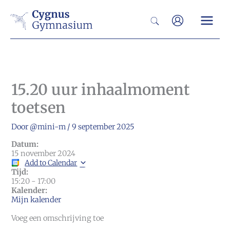
Ga
Zoeken
naar
de
inhoud
15.20 uur inhaalmoment
toetsen
Door
@mini-m
/
9 september 2025
Datum:
15 november 2024
Add to Calendar
Tijd:
15:20
-
17:00
Kalender:
Mijn kalender
Voeg een omschrijving toe