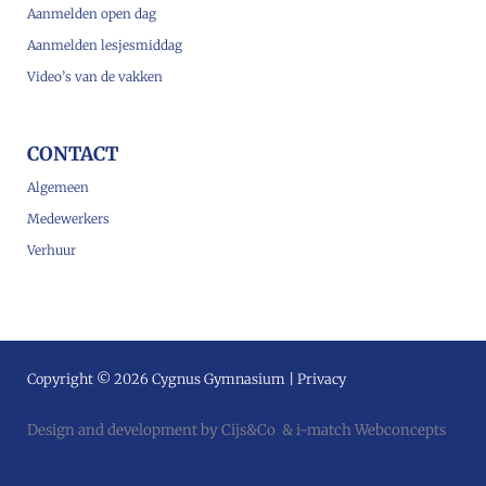
Aanmelden open dag
Aanmelden lesjesmiddag
Video’s van de vakken
CONTACT
Algemeen
Medewerkers
Verhuur
Copyright © 2026 Cygnus Gymnasium |
Privacy
Design and development by
Cijs&Co
&
i-match Webconcepts