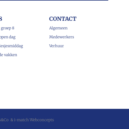
8
CONTACT
 groep 8
Algemeen
open dag
Medewerkers
lesjesmiddag
Verhuur
 de vakken
js&Co
&
i-match Webconcepts