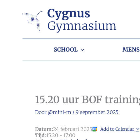
Ga
naar
de
inhoud
SCHOOL
MENS
15.20 uur BOF trainin
Door
@mini-m
/
9 september 2025
Datum:
24 februari 2025
Add to Calendar
Tijd:
15:20
-
17:00