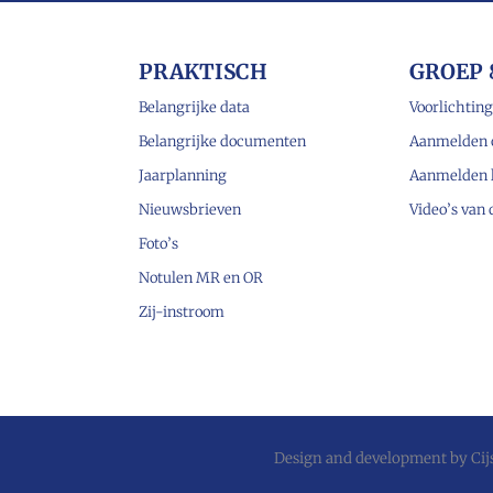
PRAKTISCH
GROEP 
Belangrijke data
Voorlichting
Belangrijke documenten
Aanmelden 
Jaarplanning
Aanmelden 
Nieuwsbrieven
Video’s van
Foto’s
Notulen MR en OR
Zij-instroom
Design and development by
Ci