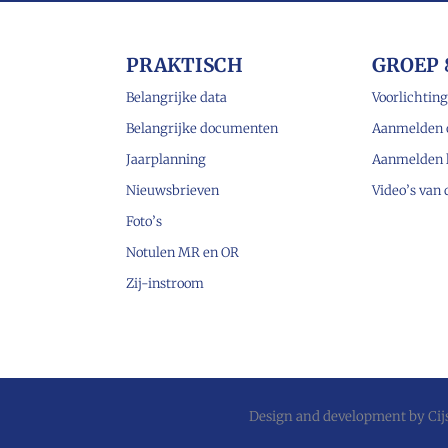
PRAKTISCH
GROEP 
Belangrijke data
Voorlichting
Belangrijke documenten
Aanmelden 
Jaarplanning
Aanmelden 
Nieuwsbrieven
Video’s van
Foto’s
Notulen MR en OR
Zij-instroom
Design and development by
Ci