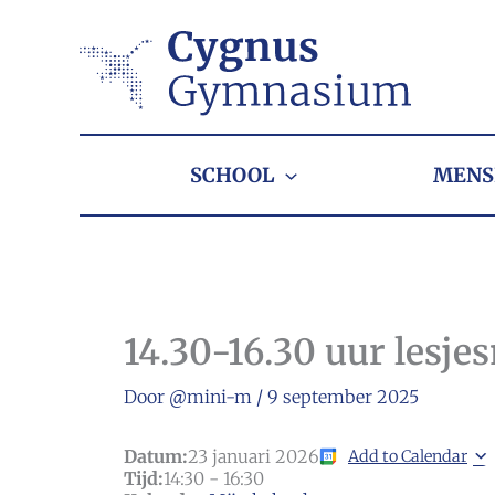
Ga
naar
de
inhoud
SCHOOL
MENS
14.30-16.30 uur lesje
Door
@mini-m
/
9 september 2025
Datum:
23 januari 2026
Add to Calendar
Tijd:
14:30
-
16:30