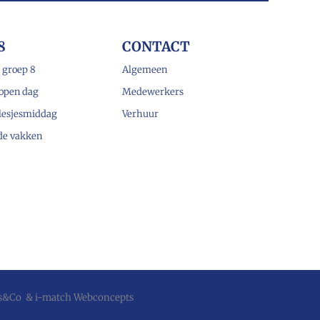
8
CONTACT
 groep 8
Algemeen
open dag
Medewerkers
lesjesmiddag
Verhuur
 de vakken
js&Co
&
i-match Webconcepts