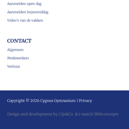
Aanmelden open dag
Aanmelden lesjesmiddag
Video’s van de vakken
CONTACT
Algemeen
Medewerkers
Verhuur
Copyright © 2026 Cygnus Gymnasium |
Privacy
Design and development by
Cijs&Co
&
i-match Webconcepts