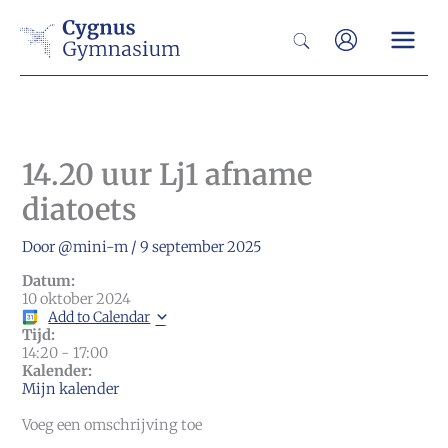
Ga
Zoeken
naar
de
inhoud
14.20 uur Lj1 afname
diatoets
Door
@mini-m
/
9 september 2025
Datum:
10 oktober 2024
Add to Calendar
Tijd:
14:20
-
17:00
Kalender:
Mijn kalender
Voeg een omschrijving toe