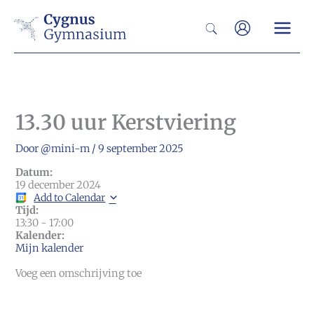
Ga
Zoeken
naar
de
inhoud
13.30 uur Kerstviering
Door
@mini-m
/
9 september 2025
Datum:
19 december 2024
Add to Calendar
Tijd:
13:30
-
17:00
Kalender:
Mijn kalender
Voeg een omschrijving toe