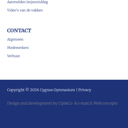
Aanmelden lesjesmiddag
Video’s van de vakken
CONTACT
Algemeen
Medewerkers
Verhuur
Copyright © 2026 Cygnus Gymnasium |
Privacy
Design and development by
Cijs&Co
&
i-match Webconcepts