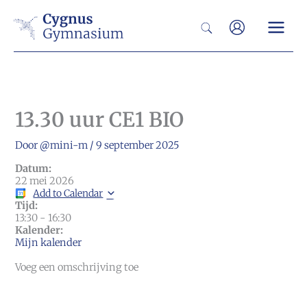
Ga
Zoeken
naar
de
inhoud
13.30 uur CE1 BIO
Door
@mini-m
/
9 september 2025
Datum:
22 mei 2026
Add to Calendar
Tijd:
13:30
-
16:30
Kalender:
Mijn kalender
Voeg een omschrijving toe