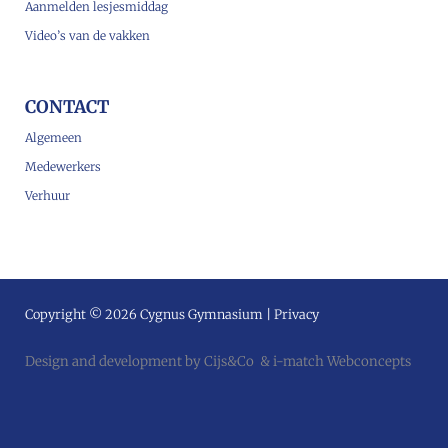
Aanmelden lesjesmiddag
Video’s van de vakken
CONTACT
Algemeen
Medewerkers
Verhuur
Copyright © 2026 Cygnus Gymnasium |
Privacy
Design and development by
Cijs&Co
&
i-match Webconcepts