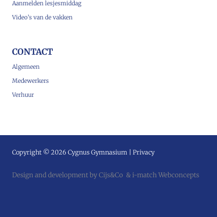
Aanmelden lesjesmiddag
Video’s van de vakken
CONTACT
Algemeen
Medewerkers
Verhuur
Copyright © 2026 Cygnus Gymnasium |
Privacy
Design and development by
Cijs&Co
&
i-match Webconcepts