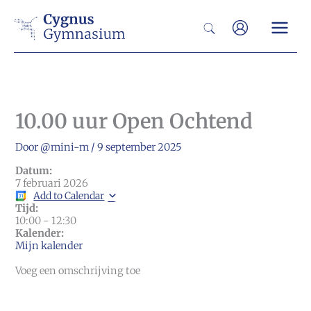
Ga
Zoeken
naar
de
inhoud
10.00 uur Open Ochtend
Door
@mini-m
/
9 september 2025
Datum:
7 februari 2026
Add to Calendar
Tijd:
10:00
-
12:30
Kalender:
Mijn kalender
Voeg een omschrijving toe