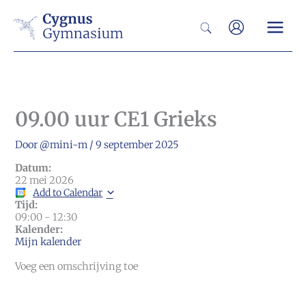
Ga
Zoeken
naar
de
inhoud
09.00 uur CE1 Grieks
Door
@mini-m
/
9 september 2025
Datum:
22 mei 2026
Add to Calendar
Tijd:
09:00
-
12:30
Kalender:
Mijn kalender
Voeg een omschrijving toe