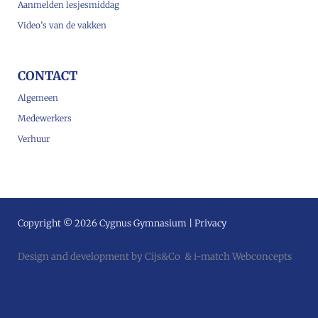
Aanmelden lesjesmiddag
Video’s van de vakken
CONTACT
Algemeen
Medewerkers
Verhuur
Copyright © 2026 Cygnus Gymnasium |
Privacy
Design and development by
Cijs&Co
&
i-match Webconcepts